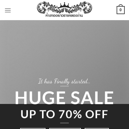
ข้าม
0
ไป
ยัง
เนื้อหา
It has Finally started…
HUGE SALE
UP TO
70% OFF