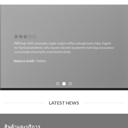
PBR kogi VHS commodo, single-origin coffee selvage kale chips. Fugiat
try-hard ad aesthetic, tofu master cleanse typewriter tote bag accusamus
sustainable ennui hella small batch cliche.
Rebecca Smith
/
Twitter
LATEST NEWS
สินค้าและบริการ