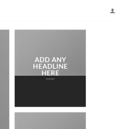
ADD ANY
HEADLINE
HERE
Add any text here…
NEW ARRIVA
ON THE SHO