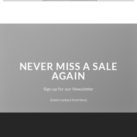
NEVER MISS A SALE
AGAIN
Sign up for our Newsletter
(insert contact form here)