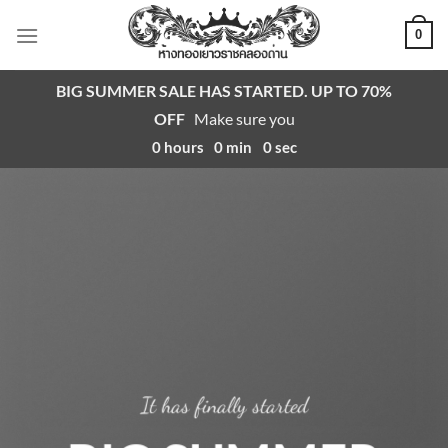
ข้าม
0
ไป
ยัง
BIG SUMMER SALE HAS STARTED. UP TO 70%
เนื้อหา
OFF
Make sure you
0
hours
0
min
0
sec
It has finally started