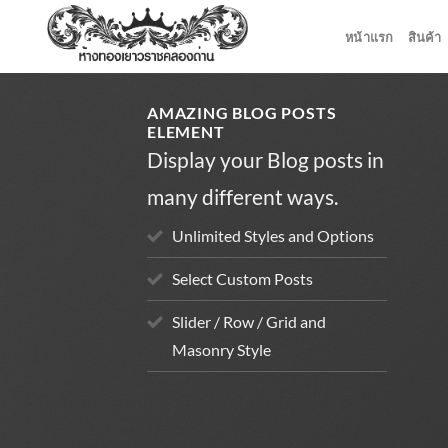
ข้าม
หน้าแรก
สินค้า
ไป
ยัง
เนื้อหา
AMAZING BLOG POSTS
ELEMENT
Display your Blog posts in
many different ways.
Unlimited Styles and Options
Select Custom Posts
Slider / Row / Grid and
Masonry Style