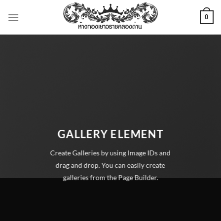
ข้าม
0
ไป
ยัง
เนื้อหา
GALLERY ELEMENT
Create Galleries by using Image IDs and
drag and drop. You can easily create
galleries from the Page Builder.