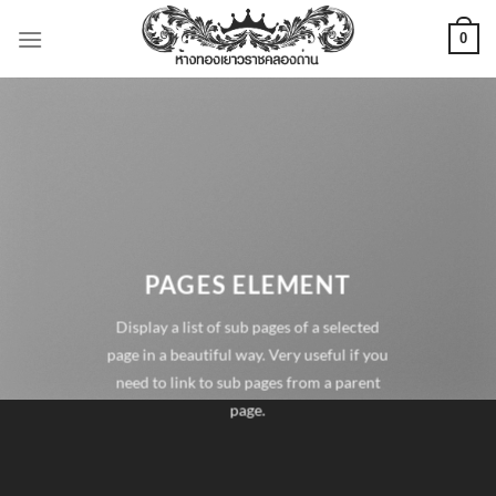
ข้าม
0
ไป
ยัง
เนื้อหา
PAGES ELEMENT
Display a list of sub pages of a selected
page in a beautiful way. Very useful if you
need to link to sub pages from a parent
page.