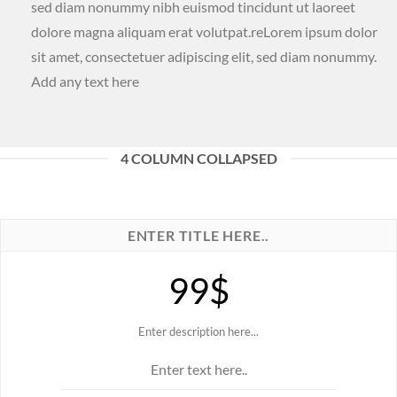
sed diam nonummy nibh euismod tincidunt ut laoreet
dolore magna aliquam erat volutpat.reLorem ipsum dolor
sit amet, consectetuer adipiscing elit, sed diam nonummy.
Add any text here
4 COLUMN COLLAPSED
ENTER TITLE HERE..
99$
Enter description here...
Enter text here..