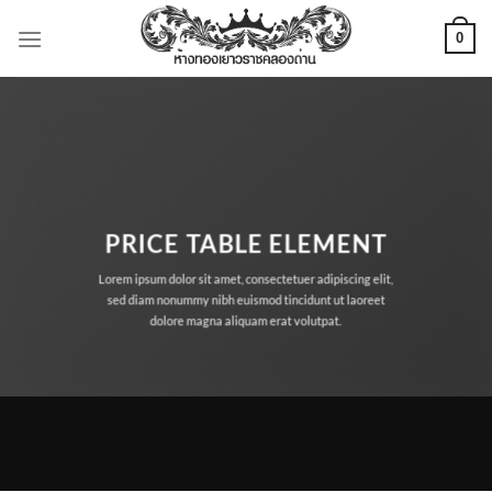
ข้าม
0
ไป
ยัง
เนื้อหา
PRICE TABLE ELEMENT
Lorem ipsum dolor sit amet, consectetuer adipiscing elit,
sed diam nonummy nibh euismod tincidunt ut laoreet
dolore magna aliquam erat volutpat.