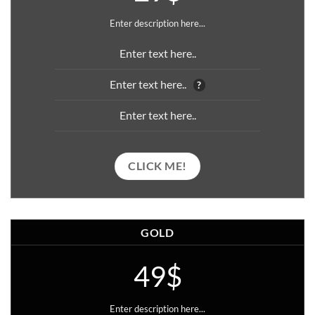
Enter description here...
Enter text here..
Enter text here..
?
Enter text here..
CLICK ME!
GOLD
49$
Enter description here...