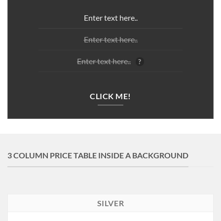
Enter text here..
Enter text here..
Enter text here..
?
CLICK ME!
3 COLUMN PRICE TABLE INSIDE A BACKGROUND
SILVER