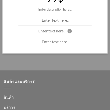
Enter description here...
Enter text here..
Enter text here..
?
Enter text here..
สินค้าและบริการ
สินค้า
บริการ