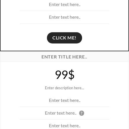
Enter text here..
Enter text here..
CLICK ME!
ENTER TITLE HERE..
99$
Enter description here...
Enter text here..
Enter text here..
?
Enter text here..